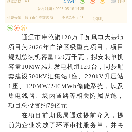
浏览次数：43
分享到：
打印
发布时间：
2026-05-18 14:35
信息来源：
通辽市生态环境局
浏览次数：43
分享到：
通辽市库伦旗
120
万千瓦风电大基地
项目为
2026
年自治区级重点项目，项目
规划总装机容量
120
万千瓦，拟安装单机
容量
10MW
风力发电机组
120
台，同步配
套建设
500kV
汇集站
1
座、
220kV
升压站
1
座、
120MW/240MWh
储能系统，以及
集电线路、场内道路等相关附属设施，
项目总投资约
79
亿元。
在项目前期我局通过提前介入，提
前为企业发放了环评审批服务单，并将